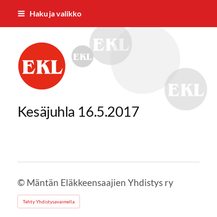
Siirry
Haku ja valikko
sivun
sisältöön
Mäntän Eläkkeensaajien Yhdistys ry
Kesäjuhla 16.5.2017
©
Mäntän Eläkkeensaajien Yhdistys ry
Tehty Yhdistysavaimella