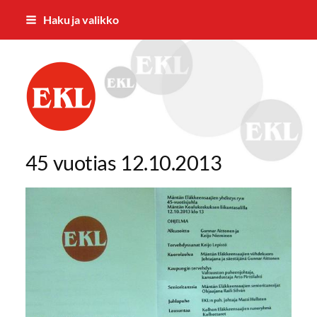
Siirry
Haku ja valikko
sivun
sisältöön
Mäntän Eläkkeensaajien Yhdistys ry
45 vuotias 12.10.2013