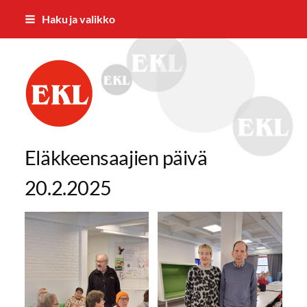
Siirry
Haku ja valikko
sivun
sisältöön
Mäntän Eläkkeensaajien Yhdistys ry
Eläkkeensaajien päivä
20.2.2025