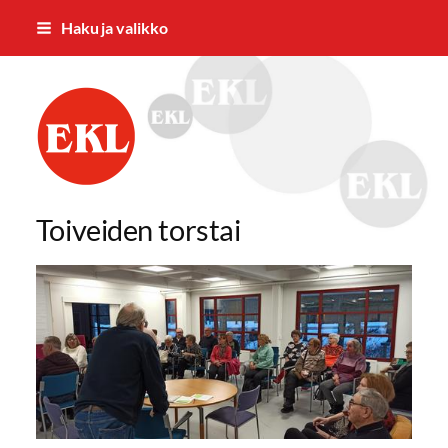
Siirry
Haku ja valikko
sivun
sisältöön
Mäntän Eläkkeensaajien Yhdistys ry
Toiveiden torstai