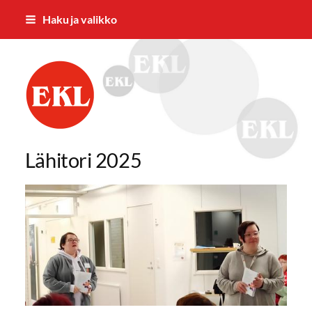
Siirry
Haku ja valikko
sivun
sisältöön
Mäntän Eläkkeensaajien Yhdistys ry
Lähitori 2025