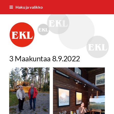
Siirry
Haku ja valikko
sivun
sisältöön
Mäntän Eläkkeensaajien Yhdistys ry
3 Maakuntaa 8.9.2022